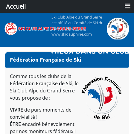
≡
Accueil
Ski Club Alpe du Grand Serre
est affilié au Comité de Ski du
Dauphiné
www.skidauphine.com
Fédération Française de Ski
Comme tous les clubs de la
Fédération Française de Ski
, le
Ski Club Alpe du Grand Serre
vous propose de :
VIVRE
de purs moments de
convivialité !
ÊTRE
encadré bénévolement
par nos moniteurs fédéraux !