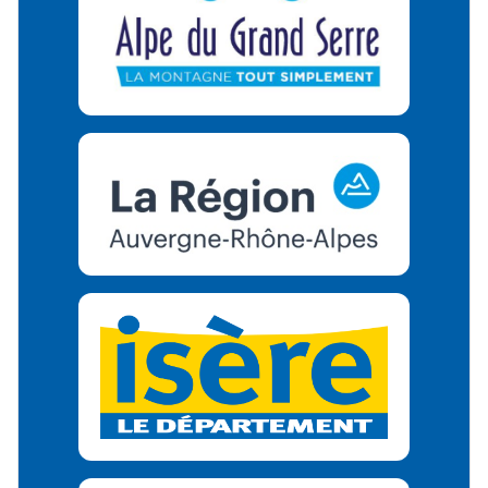
Région A
Départeme